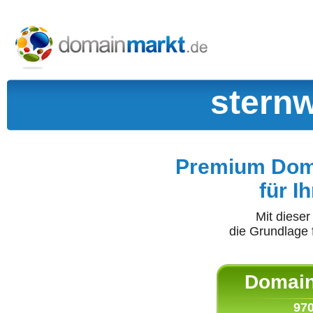
sternw
Premium Doma
für I
Mit diese
die Grundlage 
Domain 
970