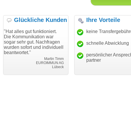
Glückliche Kunden
Ihre Vorteile
gut funktioniert.
"Danke für den schnellen
keine Transfergebüh
"Ich bin d
nikation war
Transfer und guten Service!"
Wunschdo
 gut. Nachfragen
haben. Die
schnelle Abwicklung
Thomas Schäfer
ort und individuell
mein Busi
i can eckert communication GmbH
Würzburg
t."
hundertpro
persönlicher Ansprec
Martin Timm
partner
EUROIMMUN AG
Lübeck