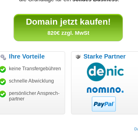
Domain jetzt kaufen!
820€ zzgl. MwSt
Ihre Vorteile
Starke Partner
anke für den schnellen
keine Transfergebühren
"Ich bin dankbar, meine
"S
ansfer und guten Service!"
Wunschdomain gefunden zu
Da
haben. Die Domain passt für
schnelle Abwicklung
Thomas Schäfer
mein Business und mich
i can eckert communication GmbH
Würzburg
hundertprozentig."
persönlicher Ansprech-
Janina Köck
partner
Leben im Einklang
leben-im-einklang.de
Köln
D