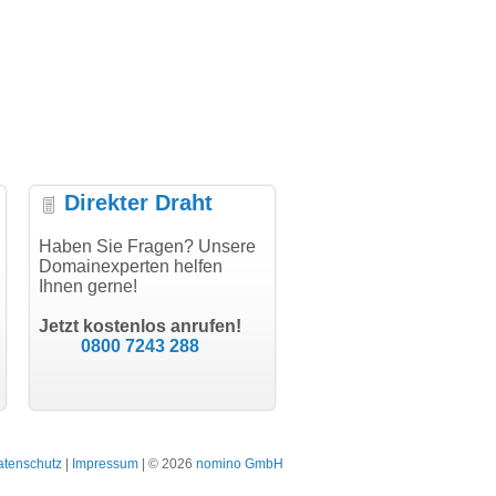
Direkter Draht
uper Abwicklung, vielen
Haben Sie Fragen? Unsere
"Vielen Dank für den
"H
nk!"
Domainexperten helfen
AuthCode - hat alles prima
do
Ihnen gerne!
geklappt!"
Do
modern software GbR
sc
Michael Aigner
Till Kraemer
Landau an der Isar
Jetzt kostenlos anrufen!
Schauspieler
0800 7243 288
atenschutz
|
Impressum
| © 2026
nomino GmbH