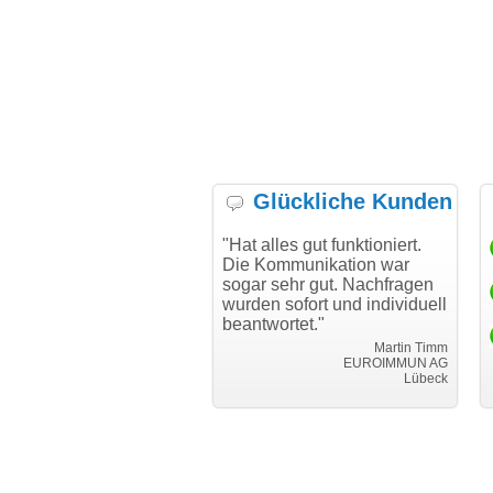
Glückliche Kunden
h möchte mich bei Ihnen
"Hat alles gut funktioniert.
"D
h für den reibungslosen
Die Kommunikation war
Tr
auf beim Transfer
sogar sehr gut. Nachfragen
danken."
wurden sofort und individuell
beantwortet."
Achim Ginster
www.vor-ort-finden.com
Martin Timm
EUROIMMUN AG
Lübeck