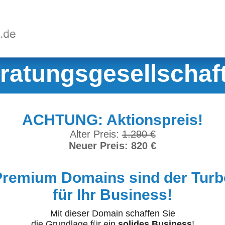
ratungsgesellschaf
ACHTUNG: Aktionspreis!
Alter Preis:
1.290 €
Neuer Preis: 820 €
Premium Domains sind der Turb
für Ihr Business!
Mit dieser Domain schaffen Sie
die Grundlage für ein
solides Business
!