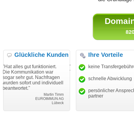
Domain 
820
Glückliche Kunden
Ihre Vorteile
t funktioniert.
"Danke für den schnellen
keine Transfergebüh
"Ich bin da
ikation war
Transfer und guten Service!"
Wunschdoma
gut. Nachfragen
haben. Die 
schnelle Abwicklung
Thomas Schäfer
t und individuell
mein Busin
i can eckert communication GmbH
Würzburg
"
hundertproz
persönlicher Ansprec
Martin Timm
partner
EUROIMMUN AG
Lübeck