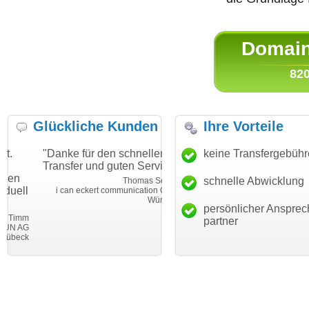
Domain 
820
Glückliche Kunden
Ihre Vorteile
"Danke für den schnellen
"Ich bin dankbar, meine
keine Transfergebüh
Transfer und guten Service!"
Wunschdomain gefunden zu
haben. Die Domain passt für
schnelle Abwicklung
Thomas Schäfer
mein Business und mich
i can eckert communication GmbH
Würzburg
hundertprozentig."
persönlicher Ansprec
Janina Köc
partner
Leben im Einklan
leben-im-einklang.d
Köl