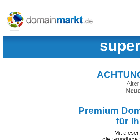
super
ACHTUNG:
Alter
Neue
Premium Doma
für I
Mit diese
die Grundlage 