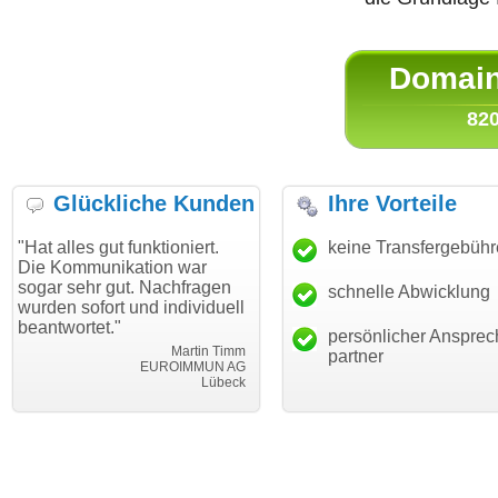
Domain 
820
Glückliche Kunden
Ihre Vorteile
 gut funktioniert.
"Danke für den schnellen
keine Transfergebüh
"Ich bin
unikation war
Transfer und guten Service!"
Wunschd
hr gut. Nachfragen
haben. D
schnelle Abwicklung
Thomas Schäfer
fort und individuell
mein Bus
i can eckert communication GmbH
Würzburg
et."
hundertp
persönlicher Ansprec
Martin Timm
partner
EUROIMMUN AG
Lübeck