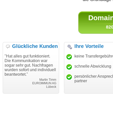
Domain 
820
Glückliche Kunden
Ihre Vorteile
es gut funktioniert.
"Danke für den schnellen
keine Transfergebüh
"Ich bi
mmunikation war
Transfer und guten Service!"
Wunsch
ehr gut. Nachfragen
haben. 
schnelle Abwicklung
Thomas Schäfer
sofort und individuell
mein B
i can eckert communication GmbH
Würzburg
rtet."
hundert
persönlicher Ansprec
Martin Timm
partner
EUROIMMUN AG
Lübeck