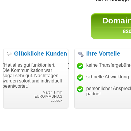
Domain 
820
Glückliche Kunden
Ihre Vorteile
t funktioniert.
"Danke für den schnellen
keine Transfergebüh
"Ich bin da
ikation war
Transfer und guten Service!"
Wunschdoma
gut. Nachfragen
haben. Die 
schnelle Abwicklung
Thomas Schäfer
t und individuell
mein Busin
i can eckert communication GmbH
Würzburg
"
hundertproz
persönlicher Ansprec
Martin Timm
partner
EUROIMMUN AG
Lübeck