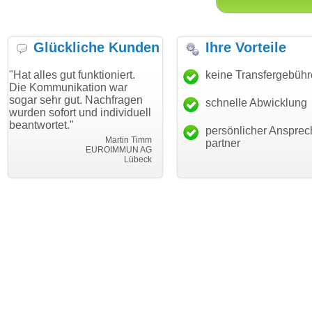
Glückliche Kunden
Ihre Vorteile
gut funktioniert.
"Danke für den schnellen
keine Transfergebüh
"Ich bin d
nikation war
Transfer und guten Service!"
Wunschdo
 gut. Nachfragen
haben. Die
schnelle Abwicklung
Thomas Schäfer
rt und individuell
mein Busi
i can eckert communication GmbH
Würzburg
t."
hundertpro
persönlicher Ansprec
Martin Timm
partner
EUROIMMUN AG
Lübeck