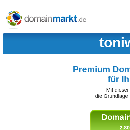
toni
Premium Doma
für I
Mit diese
die Grundlage 
Domain 
2.80