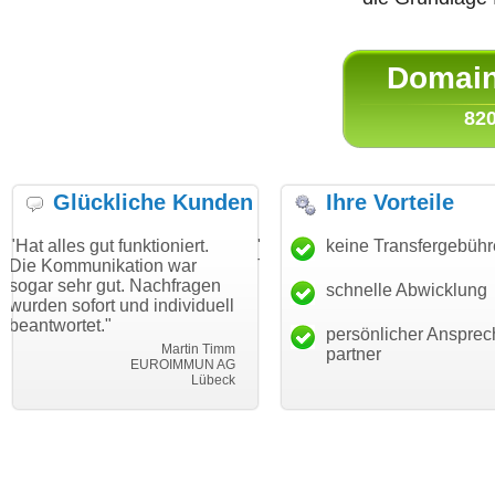
Domain 
820
Glückliche Kunden
Ihre Vorteile
ut funktioniert.
"Danke für den schnellen
keine Transfergebüh
"Ich bin da
ikation war
Transfer und guten Service!"
Wunschdom
gut. Nachfragen
haben. Die
schnelle Abwicklung
Thomas Schäfer
rt und individuell
mein Busin
i can eckert communication GmbH
Würzburg
."
hundertproz
persönlicher Ansprec
Martin Timm
partner
EUROIMMUN AG
Lübeck