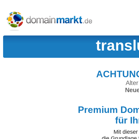
trans
ACHTUNG:
Alter
Neue
Premium Doma
für I
Mit diese
die Grundlage 