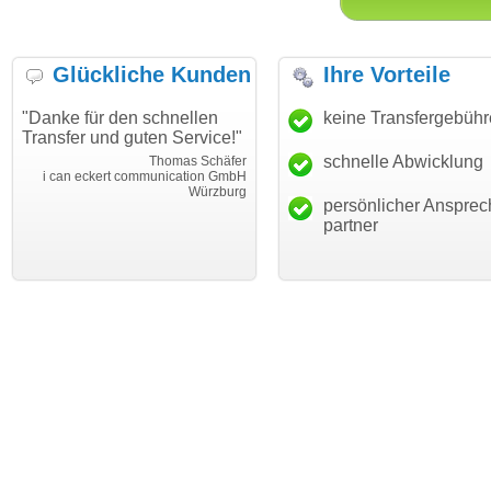
Glückliche Kunden
Ihre Vorteile
"Danke für den schnellen
"Ich bin dankbar, meine
keine Transfergebüh
Transfer und guten Service!"
Wunschdomain gefunden zu
haben. Die Domain passt für
schnelle Abwicklung
Thomas Schäfer
mein Business und mich
i can eckert communication GmbH
Würzburg
hundertprozentig."
persönlicher Ansprec
Janina Köc
partner
Leben im Einklan
leben-im-einklang.d
Köl