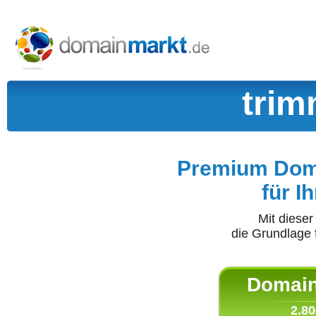
trim
Premium Doma
für I
Mit diese
die Grundlage 
Domain 
2.80