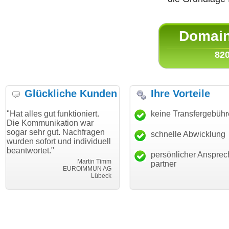
Domain 
820
Glückliche Kunden
Ihre Vorteile
gut funktioniert.
"Danke für den schnellen
keine Transfergebüh
"Ich bin 
unikation war
Transfer und guten Service!"
Wunschdo
r gut. Nachfragen
haben. Di
schnelle Abwicklung
Thomas Schäfer
ort und individuell
mein Bus
i can eckert communication GmbH
Würzburg
et."
hundertpr
persönlicher Ansprec
Martin Timm
partner
EUROIMMUN AG
Lübeck