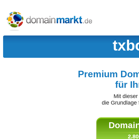
txb
Premium Doma
für I
Mit diese
die Grundlage 
Domain 
2.80