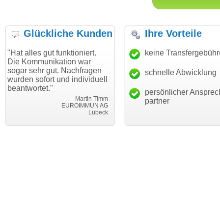
Glückliche Kunden
Ihre Vorteile
gut funktioniert.
"Danke für den schnellen
keine Transfergebüh
"Ich bin 
unikation war
Transfer und guten Service!"
Wunschdo
r gut. Nachfragen
haben. Di
schnelle Abwicklung
Thomas Schäfer
ort und individuell
mein Bus
i can eckert communication GmbH
Würzburg
et."
hundertpr
persönlicher Ansprec
Martin Timm
partner
EUROIMMUN AG
Lübeck