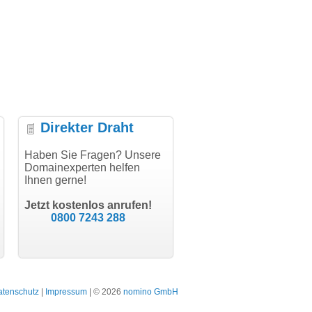
Direkter Draht
lung, vielen
Haben Sie Fragen? Unsere
"Vielen Dank für den
"Herzlichen 
Domainexperten helfen
AuthCode - hat alles prima
domainmarkt.
Ihnen gerne!
geklappt!"
Domainkauf ha
dern software GbR
schon gelohnt
Michael Aigner
Till Kraemer
Landau an der Isar
Jetzt kostenlos anrufen!
Schauspieler
0800 7243 288
atenschutz
|
Impressum
| © 2026
nomino GmbH