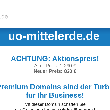
uo-mittelerde.de
ACHTUNG: Aktionspreis!
Alter Preis:
1.290 €
Neuer Preis: 820 €
Premium Domains sind der Turb
für Ihr Business!
Mit dieser Domain schaffen Sie
die Grundlage für ein
solides Business
!