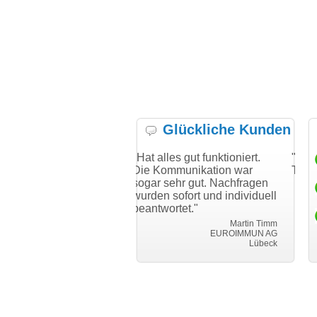
Glückliche Kunden
ch bei Ihnen
"Hat alles gut funktioniert.
"Danke für de
reibungslosen
Die Kommunikation war
Transfer und g
ansfer
sogar sehr gut. Nachfragen
wurden sofort und individuell
i can eckert 
beantwortet."
Achim Ginster
vor-ort-finden.com
Martin Timm
EUROIMMUN AG
Lübeck