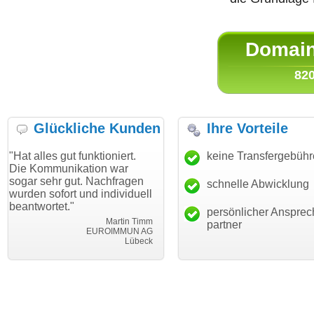
Domain 
820
Glückliche Kunden
Ihre Vorteile
gut funktioniert.
"Danke für den schnellen
keine Transfergebüh
"Ich bin 
unikation war
Transfer und guten Service!"
Wunschdo
r gut. Nachfragen
haben. Di
schnelle Abwicklung
Thomas Schäfer
ort und individuell
mein Bus
i can eckert communication GmbH
Würzburg
et."
hundertpr
persönlicher Ansprec
Martin Timm
partner
EUROIMMUN AG
Lübeck