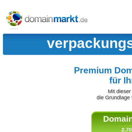
verpackungs
Premium Doma
für I
Mit diese
die Grundlage 
Domain 
2.70