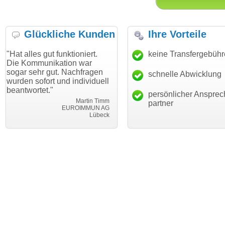
Glückliche Kunden
Ihre Vorteile
gut funktioniert.
"Danke für den schnellen
keine Transfergebüh
"Ich bin 
unikation war
Transfer und guten Service!"
Wunschdo
r gut. Nachfragen
haben. Di
schnelle Abwicklung
Thomas Schäfer
ort und individuell
mein Bus
i can eckert communication GmbH
Würzburg
t."
hundertpr
persönlicher Ansprec
Martin Timm
partner
EUROIMMUN AG
Lübeck