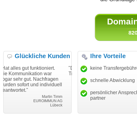
Domain 
820
Glückliche Kunden
Ihre Vorteile
unktioniert.
"Danke für den schnellen
keine Transfergebüh
"Ich bin dankb
tion war
Transfer und guten Service!"
Wunschdomain
. Nachfragen
haben. Die Dom
schnelle Abwicklung
Thomas Schäfer
nd individuell
mein Business
i can eckert communication GmbH
Würzburg
hundertprozent
persönlicher Ansprec
Martin Timm
partner
EUROIMMUN AG
Lübeck
le