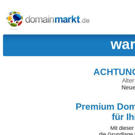
war
ACHTUNG:
Alter
Neue
Premium Doma
für I
Mit diese
die Grundlage 