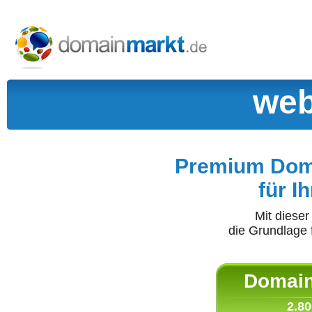
web
Premium Doma
für I
Mit diese
die Grundlage 
Domain 
2.80