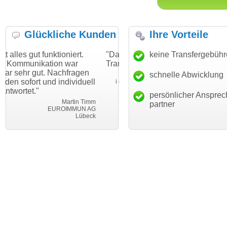
Glückliche Kunden
Ihre Vorteile
tioniert.
"Danke für den schnellen
keine Transfergebüh
"Ich bin dankbar,
on war
Transfer und guten Service!"
Wunschdomain g
achfragen
haben. Die Domai
schnelle Abwicklung
Thomas Schäfer
individuell
mein Business u
i can eckert communication GmbH
Würzburg
hundertprozentig.
persönlicher Ansprec
Martin Timm
partner
ROIMMUN AG
Leb
Lübeck
leben-