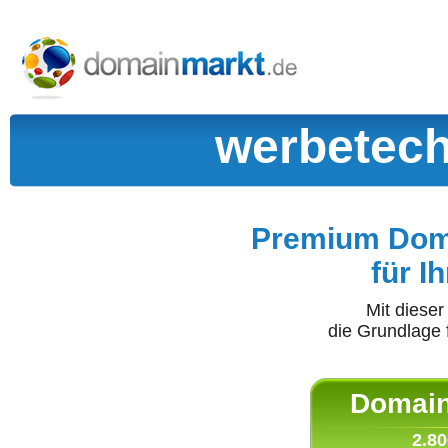
werbetech
Premium Doma
für I
Mit diese
die Grundlage 
Domain 
2.80