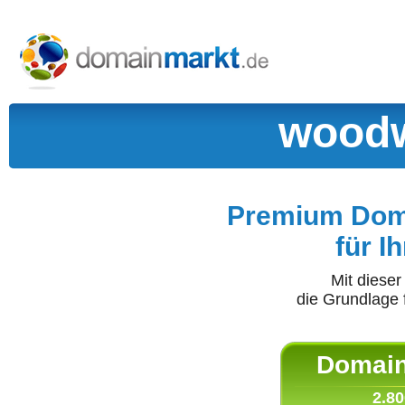
woodw
Premium Doma
für I
Mit diese
die Grundlage 
Domain 
2.80