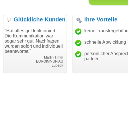
Glückliche Kunden
Ihre Vorteile
 gut funktioniert.
"Danke für den schnellen
keine Transfergebüh
"Ich bin
unikation war
Transfer und guten Service!"
Wunschd
hr gut. Nachfragen
haben. D
schnelle Abwicklung
Thomas Schäfer
fort und individuell
mein Bus
i can eckert communication GmbH
Würzburg
et."
hundertp
persönlicher Ansprec
Martin Timm
partner
EUROIMMUN AG
Lübeck