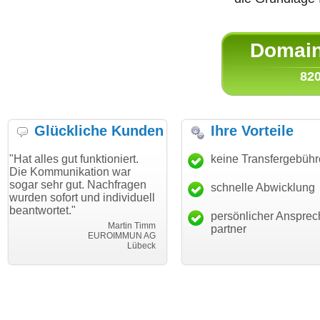
Domain 
820
Glückliche Kunden
Ihre Vorteile
gut funktioniert.
"Danke für den schnellen
keine Transfergebüh
"Ich bin 
unikation war
Transfer und guten Service!"
Wunschdo
r gut. Nachfragen
haben. Di
schnelle Abwicklung
Thomas Schäfer
ort und individuell
mein Bus
i can eckert communication GmbH
Würzburg
t."
hundertpr
persönlicher Ansprec
Martin Timm
partner
EUROIMMUN AG
Lübeck