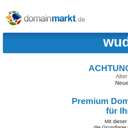
wud
ACHTUNG:
Alter
Neue
Premium Doma
für I
Mit diese
die Grundlage 