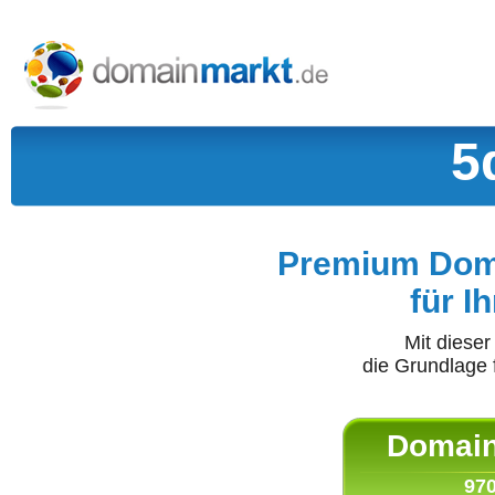
5
Premium Doma
für I
Mit diese
die Grundlage 
Domain 
970