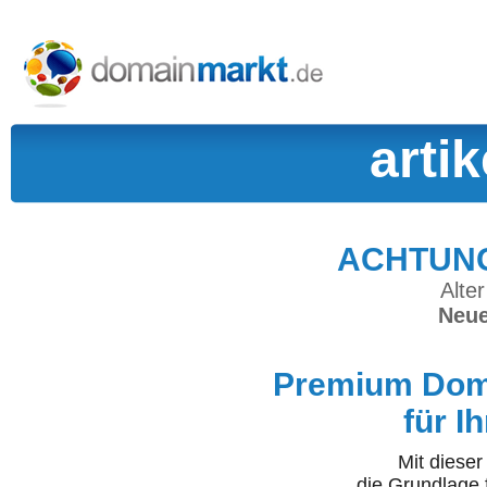
artik
ACHTUNG:
Alter
Neue
Premium Doma
für I
Mit diese
die Grundlage 