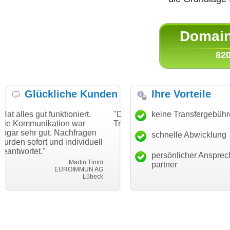
Domain 
820
Glückliche Kunden
Ihre Vorteile
nktioniert.
"Danke für den schnellen
keine Transfergebüh
"Ich bin dankba
tion war
Transfer und guten Service!"
Wunschdomain
 Nachfragen
haben. Die Dom
schnelle Abwicklung
Thomas Schäfer
nd individuell
mein Business
i can eckert communication GmbH
Würzburg
hundertprozenti
persönlicher Ansprec
Martin Timm
partner
EUROIMMUN AG
L
Lübeck
leb