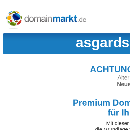
asgards
ACHTUNG:
Alter
Neue
Premium Doma
für I
Mit diese
die Grundlage 