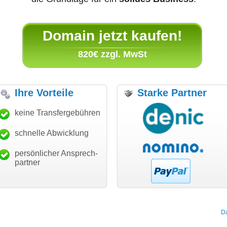
Domain jetzt kaufen!
820€ zzgl. MwSt
Ihre Vorteile
Starke Partner
ch bin dankbar, meine
keine Transfergebühren
"Super Abwicklung, vielen
"V
nschdomain gefunden zu
Dank!"
Au
ben. Die Domain passt für
ge
schnelle Abwicklung
modern software GbR
in Business und mich
Michael Aigner
Landau an der Isar
ndertprozentig."
persönlicher Ansprech-
Janina Köck
partner
Leben im Einklang
leben-im-einklang.de
Köln
D