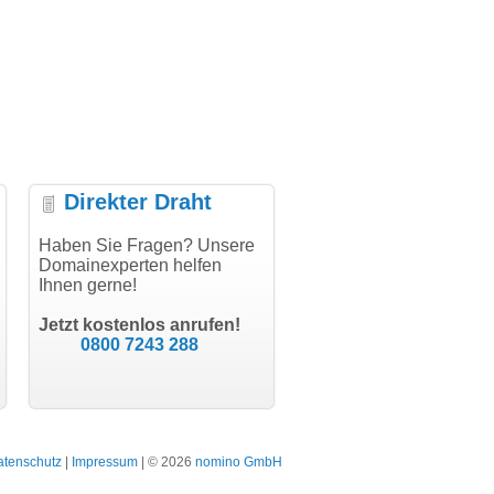
Direkter Draht
ielen Dank für den
Haben Sie Fragen? Unsere
"Herzlichen Dank
"D
thCode - hat alles prima
Domainexperten helfen
domainmarkt.de Team. Der
fu
klappt!"
Ihnen gerne!
Domainkauf hat sich jetzt
di
schon gelohnt."
Tr
Till Kraemer
Jetzt kostenlos anrufen!
Schauspieler
Julia Jäschke
0800 7243 288
bodydesign.de
Bergisch Gladbach
atenschutz
|
Impressum
| © 2026
nomino GmbH