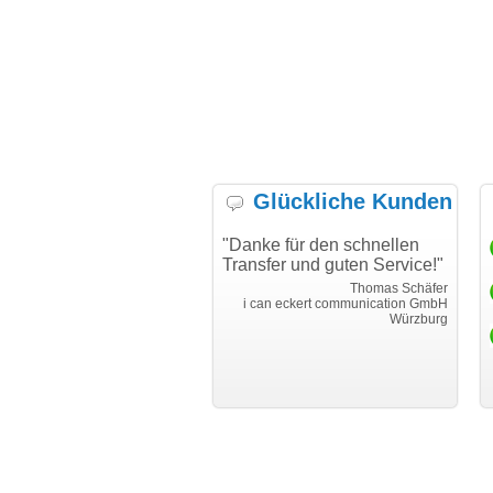
Glückliche Kunden
t alles gut funktioniert.
"Danke für den schnellen
"I
e Kommunikation war
Transfer und guten Service!"
Wu
ar sehr gut. Nachfragen
ha
Thomas Schäfer
den sofort und individuell
me
i can eckert communication GmbH
Würzburg
ntwortet."
hu
Martin Timm
EUROIMMUN AG
Lübeck