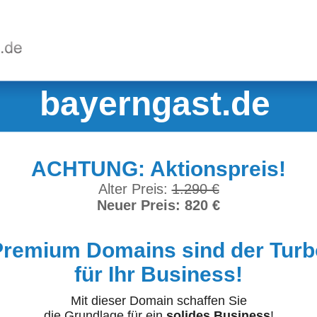
bayerngast.de
ACHTUNG: Aktionspreis!
Alter Preis:
1.290 €
Neuer Preis: 820 €
Premium Domains sind der Turb
für Ihr Business!
Mit dieser Domain schaffen Sie
die Grundlage für ein
solides Business
!