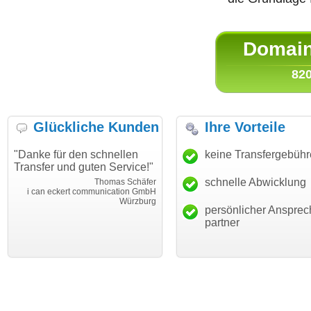
Domain 
820
Glückliche Kunden
Ihre Vorteile
"Danke für den schnellen
"Ich bin dankbar, meine
keine Transfergebüh
Transfer und guten Service!"
Wunschdomain gefunden zu
haben. Die Domain passt für
schnelle Abwicklung
Thomas Schäfer
mein Business und mich
i can eckert communication GmbH
Würzburg
hundertprozentig."
persönlicher Ansprec
Janina Köc
partner
Leben im Einklan
leben-im-einklang.d
Köl