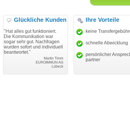
Glückliche Kunden
Ihre Vorteile
ut funktioniert.
"Danke für den schnellen
keine Transfergebüh
"Ich bin da
ikation war
Transfer und guten Service!"
Wunschdom
gut. Nachfragen
haben. Die
schnelle Abwicklung
Thomas Schäfer
rt und individuell
mein Busin
i can eckert communication GmbH
Würzburg
."
hundertproz
persönlicher Ansprec
Martin Timm
partner
EUROIMMUN AG
Lübeck