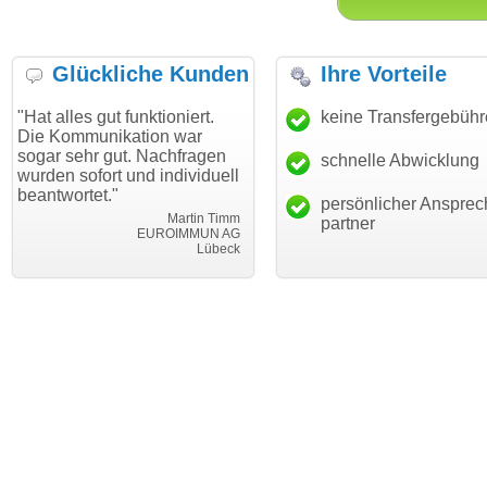
Glückliche Kunden
Ihre Vorteile
 gut funktioniert.
"Danke für den schnellen
keine Transfergebüh
"Ich bin
unikation war
Transfer und guten Service!"
Wunschd
r gut. Nachfragen
haben. D
schnelle Abwicklung
Thomas Schäfer
fort und individuell
mein Bus
i can eckert communication GmbH
Würzburg
et."
hundertp
persönlicher Ansprec
Martin Timm
partner
EUROIMMUN AG
Lübeck