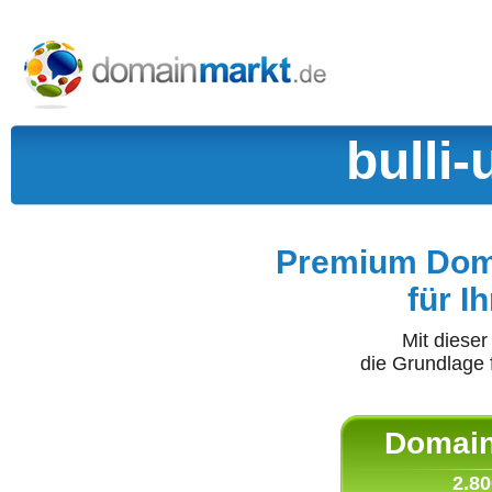
bulli
Premium Doma
für I
Mit diese
die Grundlage 
Domain 
2.80