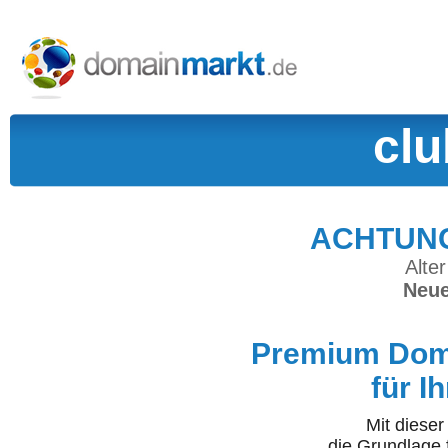
clu
ACHTUNG:
Alter
Neue
Premium Doma
für I
Mit diese
die Grundlage 