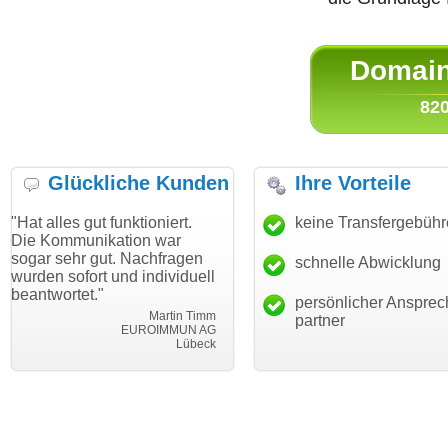
Domain 
820
Glückliche Kunden
Ihre Vorteile
ut funktioniert.
"Danke für den schnellen
keine Transfergebüh
"Ich bin da
ikation war
Transfer und guten Service!"
Wunschdom
gut. Nachfragen
haben. Die
schnelle Abwicklung
Thomas Schäfer
rt und individuell
mein Busin
i can eckert communication GmbH
Würzburg
."
hundertproz
persönlicher Ansprec
Martin Timm
partner
EUROIMMUN AG
Lübeck