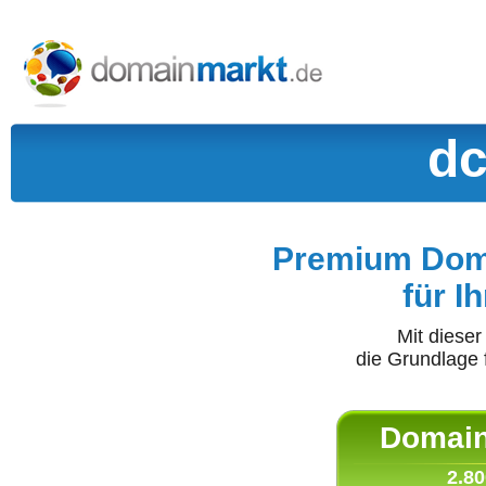
dc
Premium Doma
für I
Mit diese
die Grundlage 
Domain 
2.80