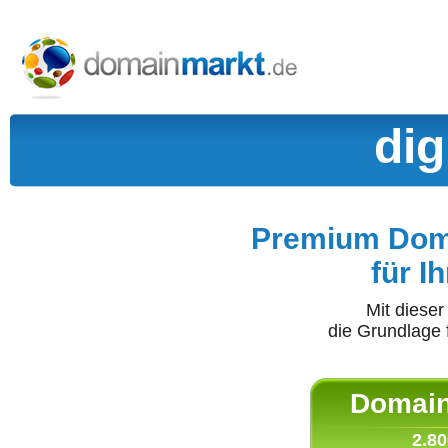
dig
Premium Doma
für I
Mit diese
die Grundlage 
Domain 
2.80