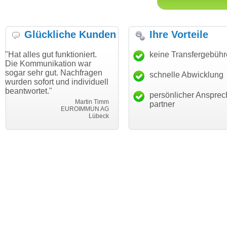
Glückliche Kunden
Ihre Vorteile
ut funktioniert.
"Danke für den schnellen
keine Transfergebüh
"Ich bin da
ikation war
Transfer und guten Service!"
Wunschdom
gut. Nachfragen
haben. Die
schnelle Abwicklung
Thomas Schäfer
rt und individuell
mein Busin
i can eckert communication GmbH
Würzburg
."
hundertproz
persönlicher Ansprec
Martin Timm
partner
EUROIMMUN AG
Lübeck