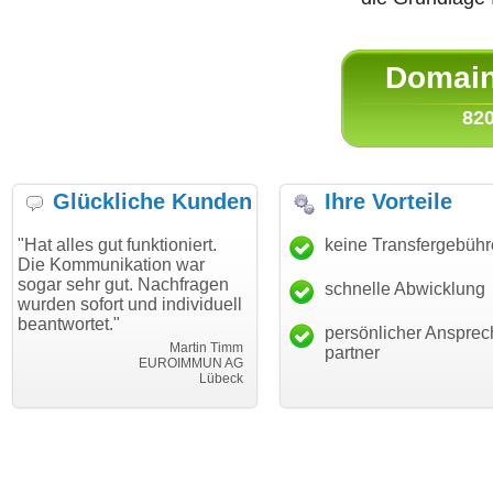
Domain 
820
Glückliche Kunden
Ihre Vorteile
 gut funktioniert.
"Danke für den schnellen
keine Transfergebüh
"Ich bin 
unikation war
Transfer und guten Service!"
Wunschd
r gut. Nachfragen
haben. D
schnelle Abwicklung
Thomas Schäfer
fort und individuell
mein Bus
i can eckert communication GmbH
Würzburg
et."
hundertpr
persönlicher Ansprec
Martin Timm
partner
EUROIMMUN AG
Lübeck