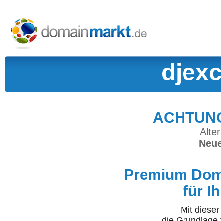
djexc
ACHTUNG:
Alter
Neue
Premium Doma
für I
Mit diese
die Grundlage 