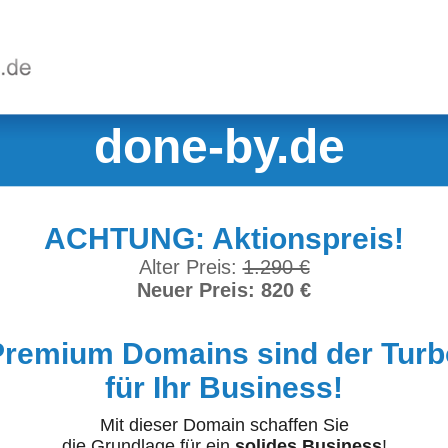
done-by.de
ACHTUNG: Aktionspreis!
Alter Preis:
1.290 €
Neuer Preis: 820 €
Premium Domains sind der Turb
für Ihr Business!
Mit dieser Domain schaffen Sie
die Grundlage für ein
solides Business
!