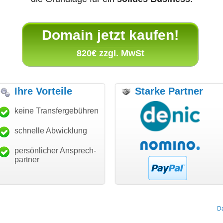
Domain jetzt kaufen!
820€ zzgl. MwSt
Ihre Vorteile
Starke Partner
anke für den schnellen
keine Transfergebühren
"Ich bin dankbar, meine
"S
ansfer und guten Service!"
Wunschdomain gefunden zu
Da
haben. Die Domain passt für
schnelle Abwicklung
Thomas Schäfer
mein Business und mich
i can eckert communication GmbH
Würzburg
hundertprozentig."
persönlicher Ansprech-
Janina Köck
partner
Leben im Einklang
leben-im-einklang.de
Köln
D