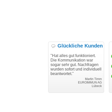
Glückliche Kunden
h möchte mich bei Ihnen
"Hat alles gut funktioniert.
"D
h für den reibungslosen
Die Kommunikation war
Tr
auf beim Transfer
sogar sehr gut. Nachfragen
danken."
wurden sofort und individuell
beantwortet."
Achim Ginster
www.vor-ort-finden.com
Martin Timm
EUROIMMUN AG
Lübeck