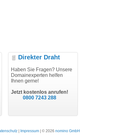
Direkter Draht
uper Abwicklung, vielen
Haben Sie Fragen? Unsere
"Vielen Dank für den
"H
nk!"
Domainexperten helfen
AuthCode - hat alles prima
do
Ihnen gerne!
geklappt!"
Do
modern software GbR
sc
Michael Aigner
Till Kraemer
Landau an der Isar
Jetzt kostenlos anrufen!
Schauspieler
0800 7243 288
atenschutz
|
Impressum
| © 2026
nomino GmbH