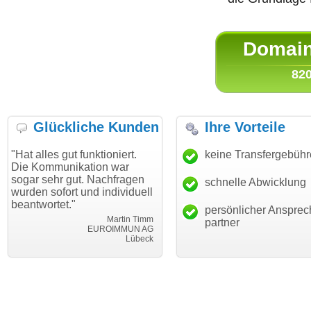
Domain 
820
Glückliche Kunden
Ihre Vorteile
gut funktioniert.
"Danke für den schnellen
keine Transfergebüh
"Ich bin 
unikation war
Transfer und guten Service!"
Wunschdo
r gut. Nachfragen
haben. Di
schnelle Abwicklung
Thomas Schäfer
ort und individuell
mein Bus
i can eckert communication GmbH
Würzburg
t."
hundertpr
persönlicher Ansprec
Martin Timm
partner
EUROIMMUN AG
Lübeck