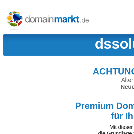
dssol
ACHTUNG:
Alter
Neue
Premium Doma
für I
Mit diese
die Grundlage 