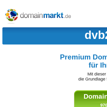
dvb
Premium Doma
für I
Mit diese
die Grundlage 
Domain 
970