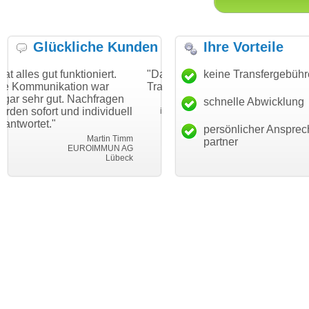
Glückliche Kunden
Ihre Vorteile
ktioniert.
"Danke für den schnellen
keine Transfergebüh
"Ich bin dankba
ion war
Transfer und guten Service!"
Wunschdomain 
 Nachfragen
haben. Die Doma
schnelle Abwicklung
Thomas Schäfer
d individuell
mein Business 
i can eckert communication GmbH
Würzburg
hundertprozenti
persönlicher Ansprec
Martin Timm
partner
EUROIMMUN AG
Le
Lübeck
lebe