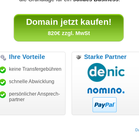
Domain jetzt kaufen!
820€ zzgl. MwSt
Ihre Vorteile
Starke Partner
ch bin dankbar, meine
keine Transfergebühren
"Super Abwicklung, vielen
"V
nschdomain gefunden zu
Dank!"
Au
ben. Die Domain passt für
ge
schnelle Abwicklung
modern software GbR
in Business und mich
Michael Aigner
Landau an der Isar
ndertprozentig."
persönlicher Ansprech-
Janina Köck
partner
Leben im Einklang
leben-im-einklang.de
Köln
D