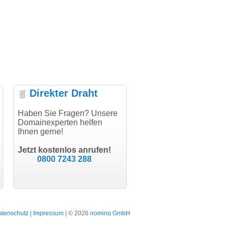
Direkter Draht
ielen Dank für den
Haben Sie Fragen? Unsere
"Herzlichen Dank
"D
thCode - hat alles prima
Domainexperten helfen
domainmarkt.de Team. Der
fu
klappt!"
Ihnen gerne!
Domainkauf hat sich jetzt
di
schon gelohnt."
Tr
Till Kraemer
Jetzt kostenlos anrufen!
Schauspieler
Julia Jäschke
0800 7243 288
bodydesign.de
Bergisch Gladbach
atenschutz
|
Impressum
| © 2026
nomino GmbH