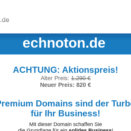
echnoton.de
ACHTUNG: Aktionspreis!
Alter Preis:
1.290 €
Neuer Preis: 820 €
Premium Domains sind der Turb
für Ihr Business!
Mit dieser Domain schaffen Sie
die Grundlage für ein
solides Business
!