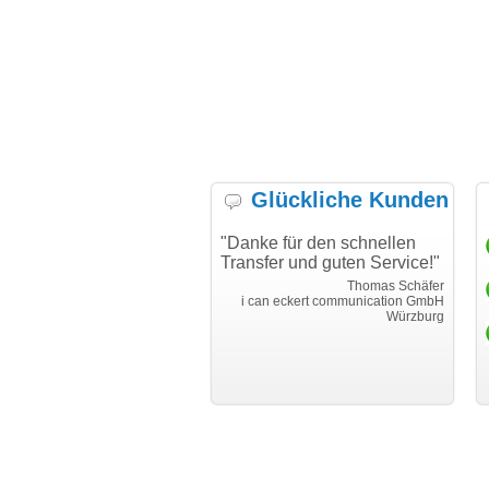
Glückliche Kunden
t alles gut funktioniert.
"Danke für den schnellen
"I
e Kommunikation war
Transfer und guten Service!"
Wu
ar sehr gut. Nachfragen
ha
Thomas Schäfer
den sofort und individuell
me
i can eckert communication GmbH
Würzburg
ntwortet."
hu
Martin Timm
EUROIMMUN AG
Lübeck