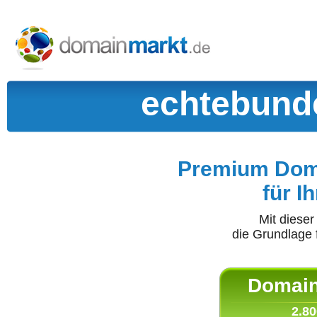
echtebunde
Premium Doma
für I
Mit diese
die Grundlage 
Domain 
2.80