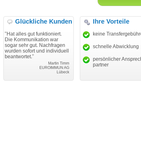
Glückliche Kunden
Ihre Vorteile
gut funktioniert.
"Danke für den schnellen
keine Transfergebüh
"Ich bin 
unikation war
Transfer und guten Service!"
Wunschdo
r gut. Nachfragen
haben. Di
schnelle Abwicklung
Thomas Schäfer
ort und individuell
mein Bus
i can eckert communication GmbH
Würzburg
t."
hundertpr
persönlicher Ansprec
Martin Timm
partner
EUROIMMUN AG
Lübeck