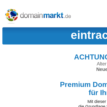
eintrac
ACHTUNG:
Alter
Neue
Premium Doma
für I
Mit diese
die Grundlage 