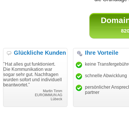
Domain 
820
Glückliche Kunden
Ihre Vorteile
ut funktioniert.
"Danke für den schnellen
keine Transfergebüh
"Ich bin da
ikation war
Transfer und guten Service!"
Wunschdom
gut. Nachfragen
haben. Die
schnelle Abwicklung
Thomas Schäfer
rt und individuell
mein Busin
i can eckert communication GmbH
Würzburg
."
hundertproz
persönlicher Ansprec
Martin Timm
partner
EUROIMMUN AG
Lübeck