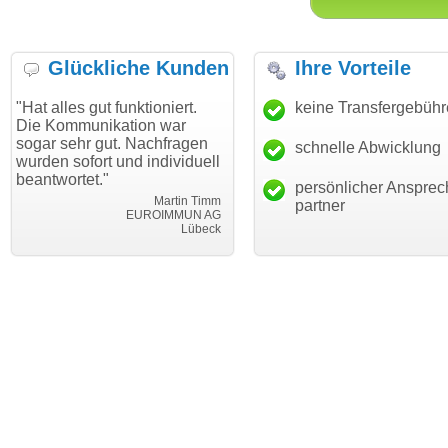
Glückliche Kunden
Ihre Vorteile
 gut funktioniert.
"Danke für den schnellen
keine Transfergebüh
"Ich bin
unikation war
Transfer und guten Service!"
Wunschd
hr gut. Nachfragen
haben. D
schnelle Abwicklung
Thomas Schäfer
fort und individuell
mein Bus
i can eckert communication GmbH
Würzburg
et."
hundertp
persönlicher Ansprec
Martin Timm
partner
EUROIMMUN AG
Lübeck