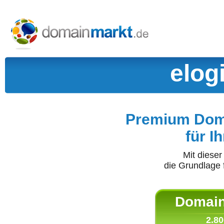
elog
Premium Doma
für I
Mit diese
die Grundlage 
Domain 
2.80