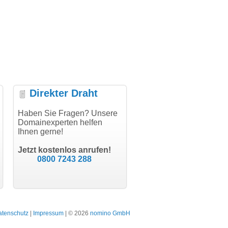
Direkter Draht
uper Abwicklung, vielen
Haben Sie Fragen? Unsere
"Vielen Dank für den
"H
nk!"
Domainexperten helfen
AuthCode - hat alles prima
do
Ihnen gerne!
geklappt!"
Do
modern software GbR
sc
Michael Aigner
Till Kraemer
Landau an der Isar
Jetzt kostenlos anrufen!
Schauspieler
0800 7243 288
atenschutz
|
Impressum
| © 2026
nomino GmbH