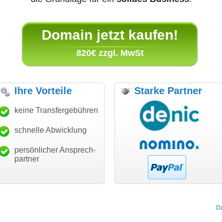
Domain jetzt kaufen!
820€ zzgl. MwSt
Ihre Vorteile
Starke Partner
anke für den schnellen
keine Transfergebühren
"Ich bin dankbar, meine
"S
ansfer und guten Service!"
Wunschdomain gefunden zu
Da
haben. Die Domain passt für
schnelle Abwicklung
Thomas Schäfer
mein Business und mich
i can eckert communication GmbH
Würzburg
hundertprozentig."
persönlicher Ansprech-
Janina Köck
partner
Leben im Einklang
leben-im-einklang.de
Köln
D