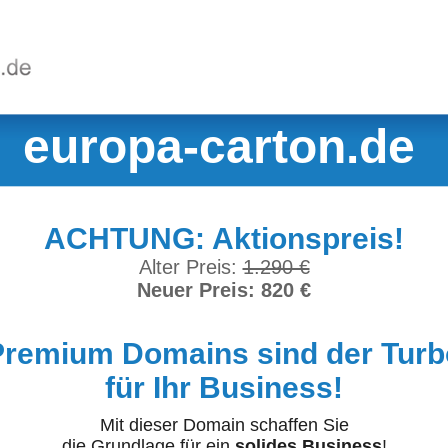
europa-carton.de
ACHTUNG: Aktionspreis!
Alter Preis:
1.290 €
Neuer Preis: 820 €
Premium Domains sind der Turb
für Ihr Business!
Mit dieser Domain schaffen Sie
die Grundlage für ein
solides Business
!