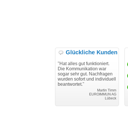
Glückliche Kunden
h möchte mich bei Ihnen
"Hat alles gut funktioniert.
"D
h für den reibungslosen
Die Kommunikation war
Tr
auf beim Transfer
sogar sehr gut. Nachfragen
danken."
wurden sofort und individuell
beantwortet."
Achim Ginster
www.vor-ort-finden.com
Martin Timm
EUROIMMUN AG
Lübeck