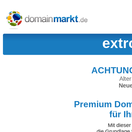
extr
ACHTUNG:
Alter
Neue
Premium Doma
für I
Mit diese
die Grundlage 