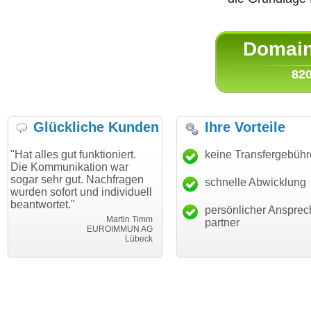
Domain 
820
Glückliche Kunden
Ihre Vorteile
gut funktioniert.
"Danke für den schnellen
keine Transfergebüh
"Ich bin 
unikation war
Transfer und guten Service!"
Wunschdo
r gut. Nachfragen
haben. Di
schnelle Abwicklung
Thomas Schäfer
ort und individuell
mein Bus
i can eckert communication GmbH
Würzburg
et."
hundertpr
persönlicher Ansprec
Martin Timm
partner
EUROIMMUN AG
Lübeck