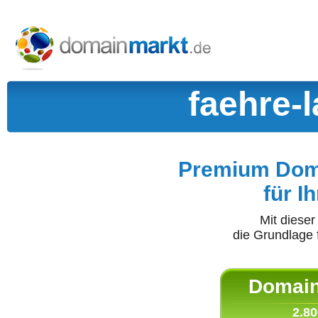
faehre-
Premium Doma
für I
Mit diese
die Grundlage 
Domain 
2.80