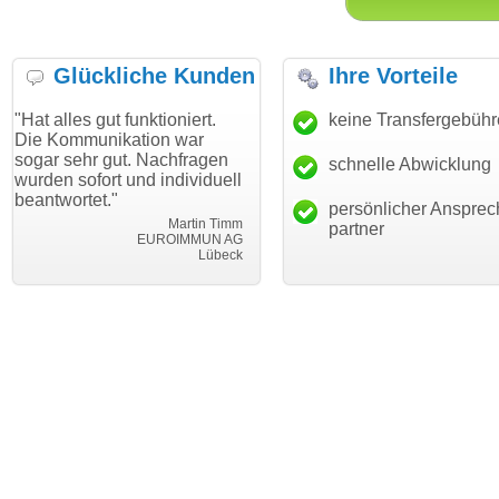
Glückliche Kunden
Ihre Vorteile
ut funktioniert.
"Danke für den schnellen
keine Transfergebüh
"Ich bin da
ikation war
Transfer und guten Service!"
Wunschdom
gut. Nachfragen
haben. Die
schnelle Abwicklung
Thomas Schäfer
rt und individuell
mein Busin
i can eckert communication GmbH
Würzburg
."
hundertproz
persönlicher Ansprec
Martin Timm
partner
EUROIMMUN AG
Lübeck