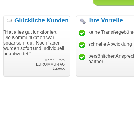
Glückliche Kunden
Ihre Vorteile
 funktioniert.
"Danke für den schnellen
keine Transfergebüh
"Ich bin dan
kation war
Transfer und guten Service!"
Wunschdoma
ut. Nachfragen
haben. Die D
schnelle Abwicklung
Thomas Schäfer
 und individuell
mein Busine
i can eckert communication GmbH
Würzburg
hundertproze
persönlicher Ansprec
Martin Timm
partner
EUROIMMUN AG
Lübeck