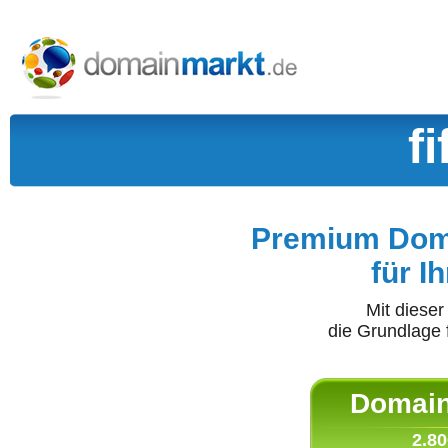
fi
Premium Doma
für I
Mit diese
die Grundlage 
Domain 
2.80