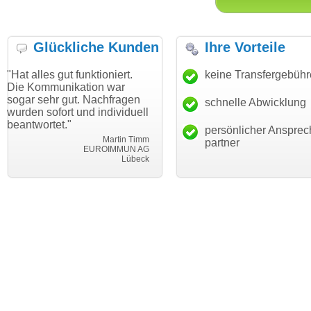
Glückliche Kunden
Ihre Vorteile
ut funktioniert.
"Danke für den schnellen
keine Transfergebüh
"Ich bin da
ikation war
Transfer und guten Service!"
Wunschdom
gut. Nachfragen
haben. Die
schnelle Abwicklung
Thomas Schäfer
rt und individuell
mein Busin
i can eckert communication GmbH
Würzburg
."
hundertproz
persönlicher Ansprec
Martin Timm
partner
EUROIMMUN AG
Lübeck