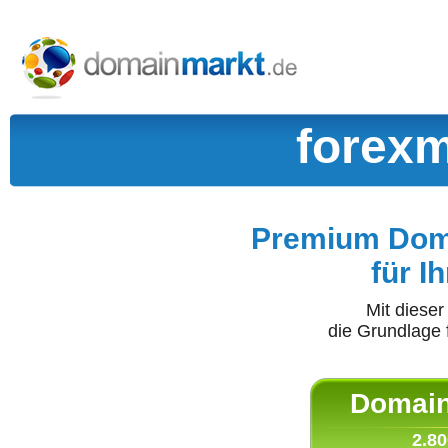
forexm
Premium Doma
für I
Mit diese
die Grundlage 
Domain 
2.80