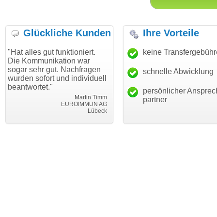
Glückliche Kunden
Ihre Vorteile
s gut funktioniert.
"Danke für den schnellen
keine Transfergebüh
"Ich bin
munikation war
Transfer und guten Service!"
Wunsch
hr gut. Nachfragen
haben. 
schnelle Abwicklung
Thomas Schäfer
ofort und individuell
mein Bu
i can eckert communication GmbH
Würzburg
tet."
hundertp
persönlicher Ansprec
Martin Timm
partner
EUROIMMUN AG
Lübeck