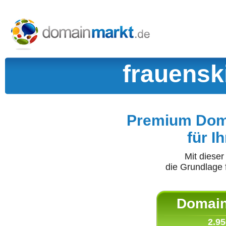
frauensk
Premium Doma
für I
Mit diese
die Grundlage 
Domain 
2.95