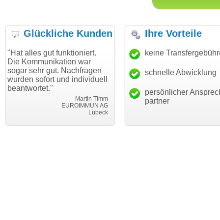
Glückliche Kunden
Ihre Vorteile
gut funktioniert.
"Danke für den schnellen
keine Transfergebüh
"Ich bin 
nikation war
Transfer und guten Service!"
Wunschdo
r gut. Nachfragen
haben. Di
schnelle Abwicklung
Thomas Schäfer
ort und individuell
mein Bus
i can eckert communication GmbH
Würzburg
t."
hundertpr
persönlicher Ansprec
Martin Timm
partner
EUROIMMUN AG
Lübeck