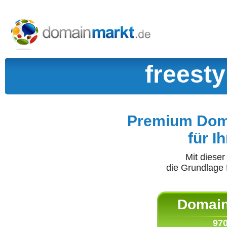
freesty
Premium Doma
für I
Mit diese
die Grundlage 
Domain 
970