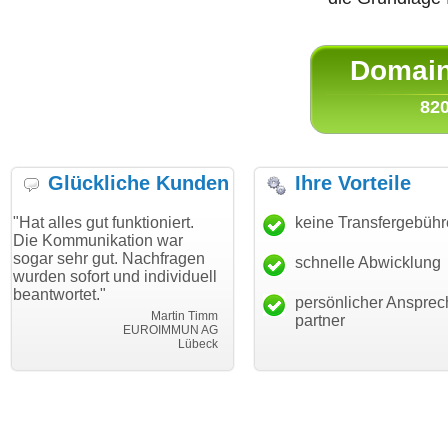
Domain 
820
Glückliche Kunden
Ihre Vorteile
gut funktioniert.
"Danke für den schnellen
keine Transfergebüh
"Ich bin 
unikation war
Transfer und guten Service!"
Wunschdo
r gut. Nachfragen
haben. Di
schnelle Abwicklung
Thomas Schäfer
ort und individuell
mein Bus
i can eckert communication GmbH
Würzburg
t."
hundertpr
persönlicher Ansprec
Martin Timm
partner
EUROIMMUN AG
Lübeck