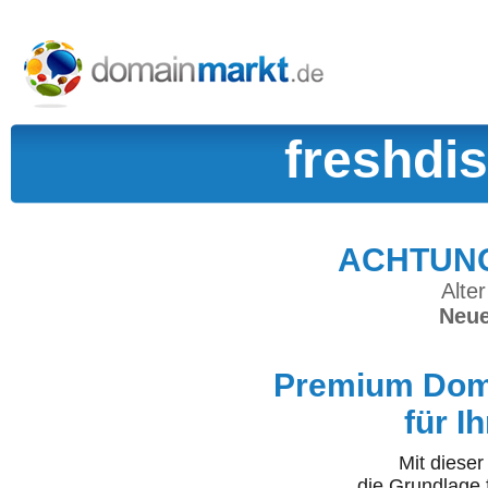
freshdis
ACHTUNG:
Alter
Neue
Premium Doma
für I
Mit diese
die Grundlage 