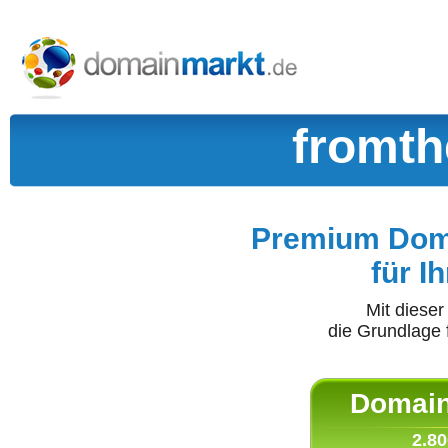
fromth
Premium Doma
für I
Mit diese
die Grundlage 
Domain 
2.80