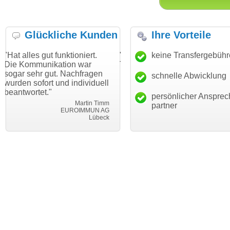
Glückliche Kunden
Ihre Vorteile
t funktioniert.
"Danke für den schnellen
keine Transfergebüh
"Ich bin dan
kation war
Transfer und guten Service!"
Wunschdoma
ut. Nachfragen
haben. Die 
schnelle Abwicklung
Thomas Schäfer
t und individuell
mein Busine
i can eckert communication GmbH
Würzburg
"
hundertproze
persönlicher Ansprec
Martin Timm
partner
EUROIMMUN AG
Lübeck