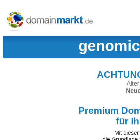
genomic-
ACHTUNG:
Alter
Neue
Premium Doma
für I
Mit diese
die Grundlage 