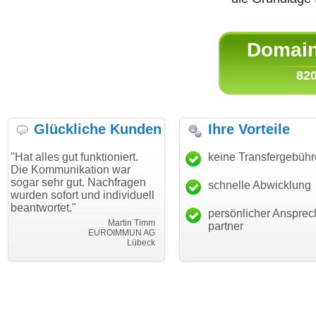
Domain 
820
Glückliche Kunden
Ihre Vorteile
 gut funktioniert.
"Danke für den schnellen
keine Transfergebüh
"Ich bin
unikation war
Transfer und guten Service!"
Wunschd
hr gut. Nachfragen
haben. D
schnelle Abwicklung
Thomas Schäfer
fort und individuell
mein Bus
i can eckert communication GmbH
Würzburg
et."
hundertp
persönlicher Ansprec
Martin Timm
partner
EUROIMMUN AG
Lübeck