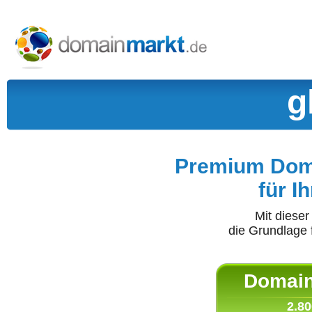
g
Premium Doma
für I
Mit diese
die Grundlage 
Domain 
2.80