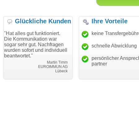
Glückliche Kunden
Ihre Vorteile
ut funktioniert.
"Danke für den schnellen
keine Transfergebüh
"Ich bin da
ikation war
Transfer und guten Service!"
Wunschdom
gut. Nachfragen
haben. Die
schnelle Abwicklung
Thomas Schäfer
rt und individuell
mein Busin
i can eckert communication GmbH
Würzburg
."
hundertproz
persönlicher Ansprec
Martin Timm
partner
EUROIMMUN AG
Lübeck